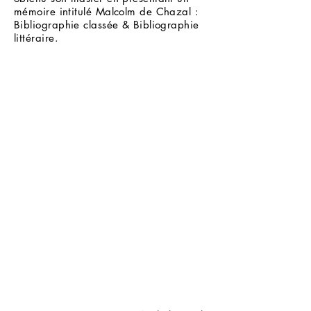
mémoire intitulé Malcolm de Chazal :
Bibliographie classée & Bibliographie
littéraire.