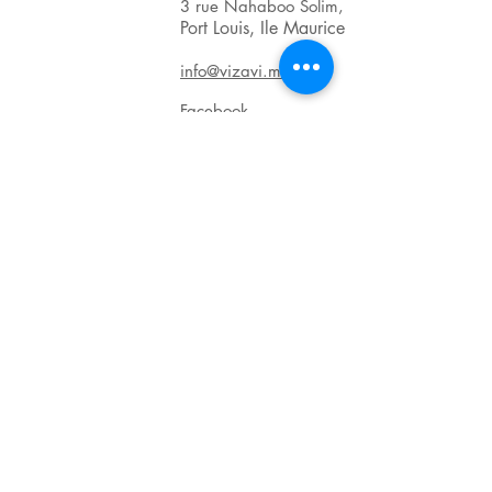
3 rue Nahaboo Solim,
Port Louis, Ile Maurice
info@vizavi.mu
Facebook
BRN : C06011601
VAT : VAT20123139