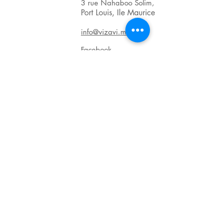
3 rue Nahaboo Solim,
Port Louis, Ile Maurice
info@vizavi.mu
Facebook
BRN : C06011601
VAT : VAT20123139