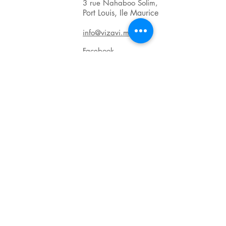
3 rue Nahaboo Solim,
Port Louis, Ile Maurice
info@vizavi.mu
Facebook
BRN : C06011601
VAT : VAT20123139